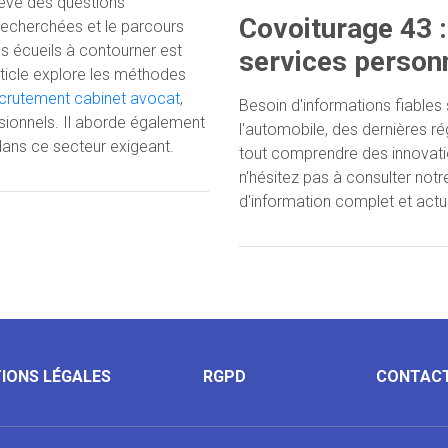
ève des questions
Covoiturage 43 :
echerchées et le parcours
es écueils à contourner est
services personn
 article explore les méthodes
crutement cabinet avocat
,
Besoin d'informations fiables 
ssionnels. Il aborde également
l'automobile, des dernières r
dans ce secteur exigeant.
tout comprendre des innovatio
n'hésitez pas à consulter not
d'information complet et actu
IONS LÉGALES
RGPD
CONTAC