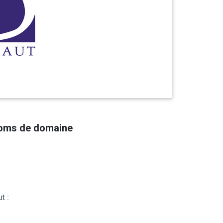
noms de domaine
t :