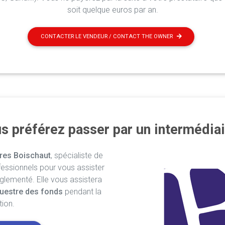
soit quelque euros par an.
CONTACTER LE VENDEUR / CONTACT THE OWNER
s préférez passer par un intermédiai
res Boischaut
, spécialiste de
fessionnels pour vous assister
églementé. Elle vous assistera
uestre des fonds
pendant la
tion.