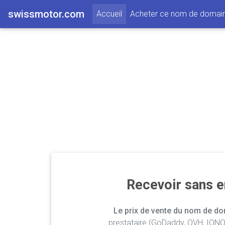
swissmotor.com
(current)
Accueil
Acheter ce nom de domai
Recevoir sans 
Le prix de vente du nom de dom
prestataire (GoDaddy, OVH, IONOS