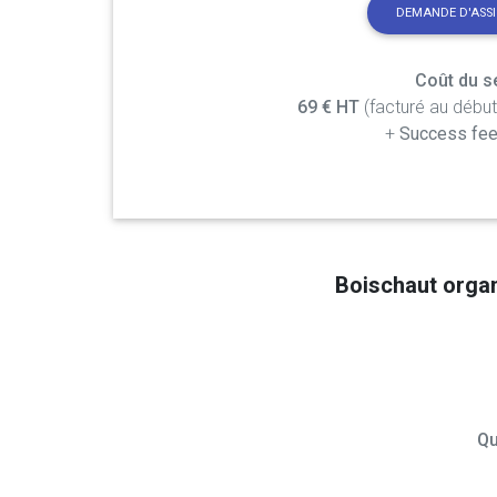
DEMANDE D'ASS
Coût du se
69 € HT
(facturé au débu
+
Success fee
Boischaut orga
Qu